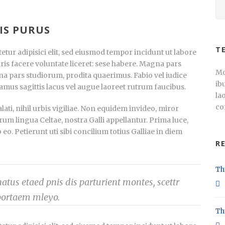
IS PURUS
T
tur adipisici elit, sed eiusmod tempor incidunt ut labore
ris facere voluntate liceret: sese habere. Magna pars
Mo
a pars studiorum, prodita quaerimus. Fabio vel iudice
ib
vamus sagittis lacus vel augue laoreet rutrum faucibus.
la
co
ti, nihil urbis vigiliae. Non equidem invideo, miror
rum lingua Celtae, nostra Galli appellantur. Prima luce,
. Petierunt uti sibi concilium totius Galliae in diem
R
Th
tus etaed pnis dis parturient montes, scettr
portaem mleyo.
Th