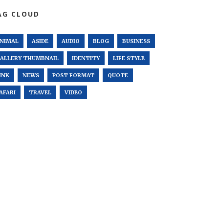
AG CLOUD
NIMAL
ASIDE
AUDIO
BLOG
BUSINESS
ALLERY THUMBNAIL
IDENTITY
LIFE STYLE
INK
NEWS
POST FORMAT
QUOTE
AFARI
TRAVEL
VIDEO