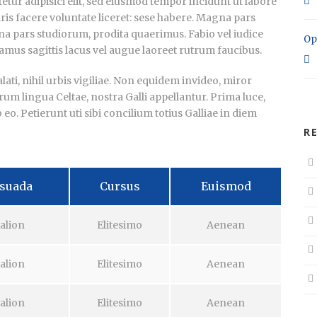
tur adipisici elit, sed eiusmod tempor incidunt ut labore
ris facere voluntate liceret: sese habere. Magna pars
a pars studiorum, prodita quaerimus. Fabio vel iudice
Op
vamus sagittis lacus vel augue laoreet rutrum faucibus.
ti, nihil urbis vigiliae. Non equidem invideo, miror
rum lingua Celtae, nostra Galli appellantur. Prima luce,
. Petierunt uti sibi concilium totius Galliae in diem
R
suada
Cursus
Euismod
alion
Elitesimo
Aenean
alion
Elitesimo
Aenean
alion
Elitesimo
Aenean