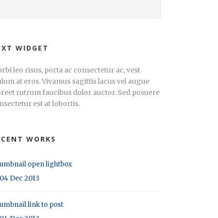
EXT WIDGET
rbi leo risus, porta ac consectetur ac, vest
ulum at eros. Vivamus sagittis lacus vel augue
oreet rutrum faucibus dolor auctor. Sed posuere
nsectetur est at lobortis.
ECENT WORKS
umbnail open lightbox
04 Dec 2013
umbnail link to post