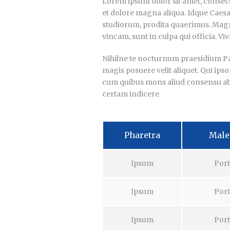
Lorem ipsum dolor sit amet, consecte
et dolore magna aliqua. Idque Caesa
studiorum, prodita quaerimus. Magn
vincam, sunt in culpa qui officia. Vi
Nihilne te nocturnum praesidium Pala
magis posuere velit aliquet. Qui ipso
cum quibus mons aliud consensu ab eo
certam indicere.
Pharetra
Male
Ipsum
Port
Ipsum
Port
Ipsum
Port