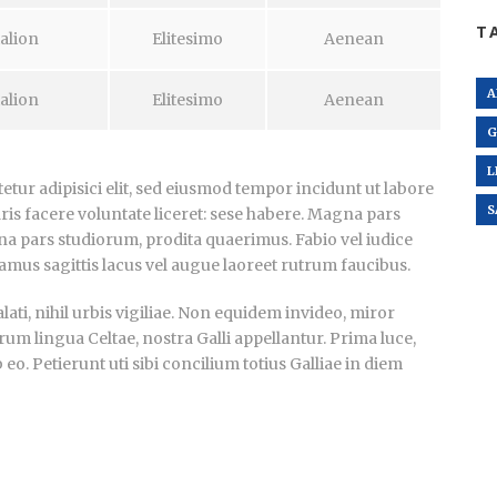
T
alion
Elitesimo
Aenean
A
alion
Elitesimo
Aenean
G
L
tur adipisici elit, sed eiusmod tempor incidunt ut labore
S
ris facere voluntate liceret: sese habere. Magna pars
a pars studiorum, prodita quaerimus. Fabio vel iudice
vamus sagittis lacus vel augue laoreet rutrum faucibus.
ti, nihil urbis vigiliae. Non equidem invideo, miror
rum lingua Celtae, nostra Galli appellantur. Prima luce,
. Petierunt uti sibi concilium totius Galliae in diem