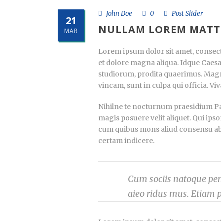
John Doe
0
Post Slider
21
NULLAM LOREM MATT
MAR
Lorem ipsum dolor sit amet, consecte
et dolore magna aliqua. Idque Caesa
studiorum, prodita quaerimus. Magn
vincam, sunt in culpa qui officia. Vi
Nihilne te nocturnum praesidium Pala
magis posuere velit aliquet. Qui ipso
cum quibus mons aliud consensu ab eo
certam indicere.
Cum sociis natoque pena
aieo ridus mus. Etiam 