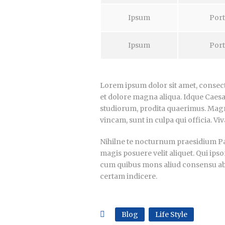
Ipsum
Port
Ipsum
Port
Lorem ipsum dolor sit amet, consecte
et dolore magna aliqua. Idque Caesa
studiorum, prodita quaerimus. Magn
vincam, sunt in culpa qui officia. Vi
Nihilne te nocturnum praesidium Pala
magis posuere velit aliquet. Qui ipso
cum quibus mons aliud consensu ab eo
certam indicere.
Blog
Life Style